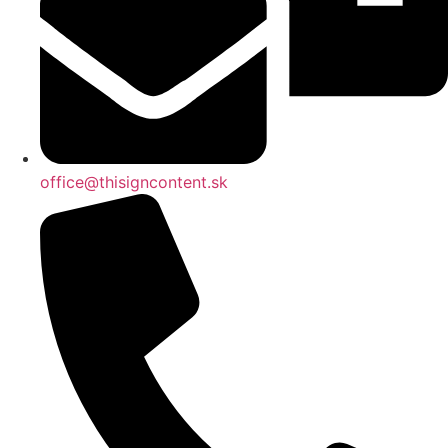
office@thisigncontent.sk