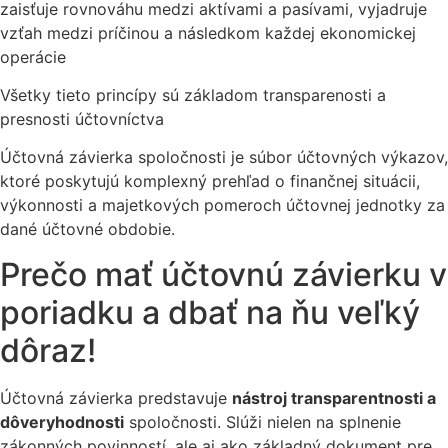
zaisťuje rovnováhu medzi aktívami a pasívami, vyjadruje
vzťah medzi príčinou a následkom každej ekonomickej
operácie
Všetky tieto princípy sú základom transparenosti a
presnosti účtovníctva
Účtovná závierka spoločnosti je súbor účtovných výkazov,
ktoré poskytujú komplexný prehľad o finančnej situácii,
výkonnosti a majetkových pomeroch účtovnej jednotky za
dané účtovné obdobie.
Prečo mať
účtovnú závierku
v
poriadku a dbať na ňu veľký
dôraz!
Účtovná závierka predstavuje
nástroj transparentnosti a
dôveryhodnosti
spoločnosti. Slúži nielen na splnenie
zákonných povinností, ale aj ako základný dokument pre