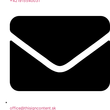
+421915540031
office@thisigncontent.sk