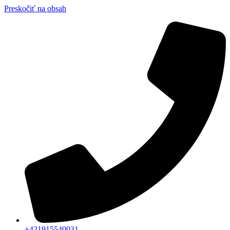
Preskočiť na obsah
+421915540031