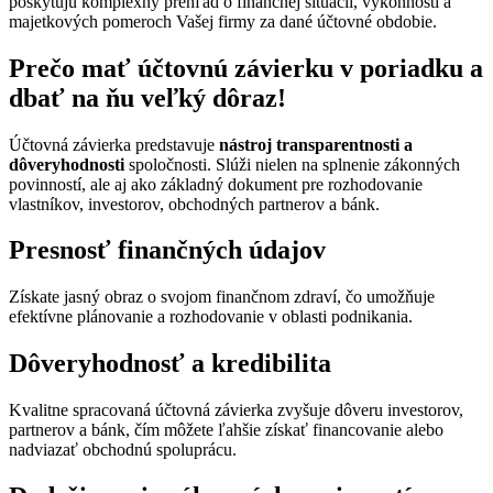
poskytujú komplexný prehľad o finančnej situácii, výkonnosti a
majetkových pomeroch Vašej firmy za dané účtovné obdobie.
Prečo mať
účtovnú závierku
v poriadku a
dbať na ňu veľký dôraz!
Účtovná závierka predstavuje
nástroj transparentnosti a
dôveryhodnosti
spoločnosti. Slúži nielen na splnenie zákonných
povinností, ale aj ako základný dokument pre rozhodovanie
vlastníkov, investorov, obchodných partnerov a bánk.
Presnosť finančných údajov
Získate jasný obraz o svojom finančnom zdraví, čo umožňuje
efektívne plánovanie a rozhodovanie v oblasti podnikania.
Dôveryhodnosť a kredibilita
Kvalitne spracovaná účtovná závierka zvyšuje dôveru investorov,
partnerov a bánk, čím môžete ľahšie získať financovanie alebo
nadviazať obchodnú spoluprácu.