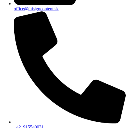
office@thisigncontent.sk
+421915540031