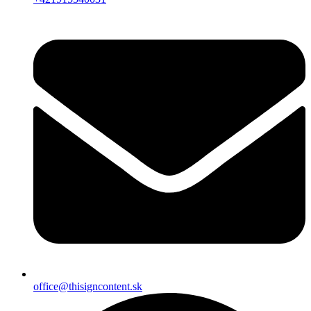
office@thisigncontent.sk